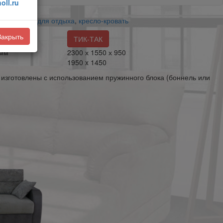
oll.ru
ать
,
кресло для отдыха
,
кресло-кровать
Закрыть
ТИК-ТАК
 мм
2300 х 1550 х 950
1950 x 1450
 изготовлены с использованием пружинного блока (боннель или