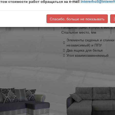
ётом стоимости работ обращаться на e-mail
intererholl@intererh
Из этой коллекции :
диван-кров
Механизм трансформации
Спасибо, больше не показывать
Габариты (шир. х глуб. х выс.),
Спальное место, мм
Элементы сиденья и спинки
независимый) и ППУ
Два ящика для белья
Угол взаимозаменяемый