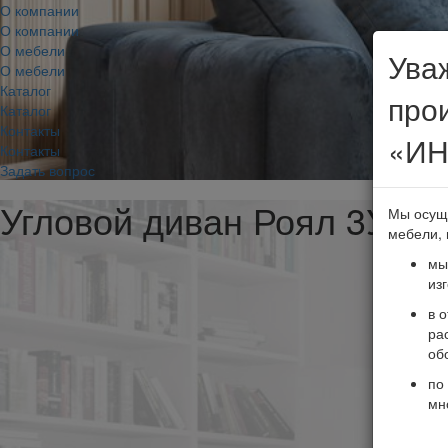
О компании
О компании
О мебели
Ува
О мебели
Каталог
про
Каталог
Контакты
«ИН
Контакты
Задать вопрос
Угловой диван Роял 3У
Мы осущ
мебели, 
мы
из
в 
ра
об
по
мн