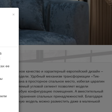
×
й
:
сах ее
арантированное качество и характерный европейский дизайн –
тавленной модели. Удобный механизм трансформации «Тик-
мы
ащение дивана в просторное спальное место, избегая царапин
Взаимозаменяемый угловой сегмент позволяет модели
рактически любую конфигурацию помещения. А вместительный
пили
одходит для хранения спальных принадлежностей. Благодаря
мерам данную модель можно разместить даже в маленькой