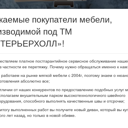
жаемые покупатели мебели,
изводимой под ТМ
Угловые диваны
ТЕРЬЕРХОЛЛ»!
ествляем платное постгарантийное сервисное обслуживание наше
в частности ее перетяжку. Почему нужно обращаться именно к нам
 работаем на рынке мягкой мебели с 2004г, поэтому знаем о нюан
готовления абсолютно все;
Надежность и прочность, г
вот основные черты предс
отличии от наших конкурентов по предоставлению подобных услуг 
Так» сделает легким превр
сполагаем внушительным парком высокотехнологичного швейного
и других следов на полу. 
орудования, способного выполнять качественные швы и отсрочки;
гармонично вписаться в п
 итогу выполненных работ вы получите новый диван, который вы ку
бельевой ящик идеально п
ого лет назад, но только в новой обивке.
небольшим габаритным раз
комнате.