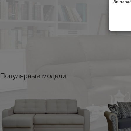
За расч
Популярные модели