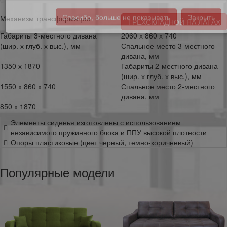
Механизм трансформации
ТРЕХСКЛАДНОЙ НА ЛАТАХ
За расчётом стоимости работ обращаться на e-mail
intererholl@intererholl.ru
Габариты 3-местного дивана
2060 х 860 х 740
(шир. х глуб. х выс.), мм
Спальное место 3-местного
дивана, мм
1350 х 1870
Габариты 2-местного дивана
Спасибо, больше не показывать
Закрыть
(шир. х глуб. х выс.), мм
1550 х 860 х 740
Спальное место 2-местного
дивана, мм
850 х 1870
Элементы сиденья изготовлены с использованием
независимого пружинного блока и ППУ высокой плотности
Опоры пластиковые (цвет черный, темно-коричневый)
Популярные модели