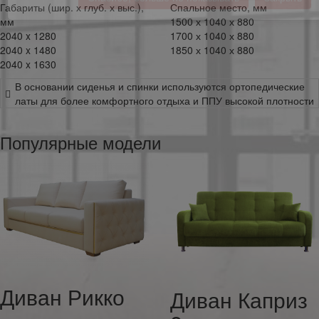
Габариты (шир. х глуб. х выс.),
Спальное место, мм
мм
1500 х 1040 х 880
За расчётом стоимости работ обращаться на e-mail
2040 x 1280
1700 х 1040 х 880
intererholl@intererholl.ru
2040 x 1480
1850 х 1040 х 880
2040 x 1630
В основании сиденья и спинки используются ортопедические
Спасибо, больше не показывать
Закрыть
латы для более комфортного отдыха и ППУ высокой плотности
Популярные модели
Диван Рикко
Диван Каприз