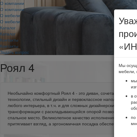
О компании
О компании
О мебели
Ува
О мебели
Каталог
про
Каталог
Контакты
«ИН
Контакты
Задать вопрос
Роял 4
Мы осущ
мебели, 
мы
из
Необычайно комфортный Роял 4 - это диван, сочетающий в с
в 
технологии, стильный дизайн и первоклассное наполнение. П
ра
любого интерьера, в т.ч. и для сложных дизайнерских проекто
об
трансформации с раскладывающейся опорой позволяет получи
по
спальное место. Великолепное качество исполнения и интере
мн
притягивает взгляд, а эргономичная посадка обеспечит идеаль