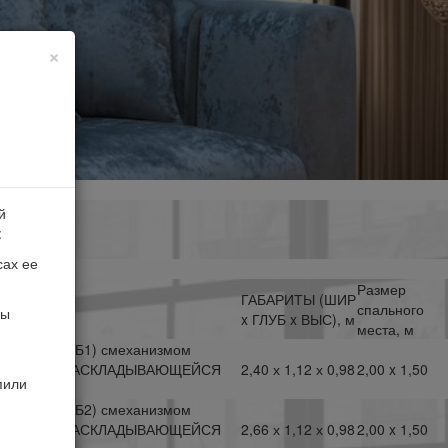
×
й
:
сах ее
Размер
ГАБАРИТЫ (
ШИР
спального
мы
x ГЛУБ x ВЫС), м
места, м
оковинами (Б1) смеханизмом
ТИК-ТАК С РАСКЛАДЫВАЮЩЕЙСЯ
2,40 х 1,12 х 0,98
2,00 x 1,50
пили
оковинами (Б2) смеханизмом
ТИК-ТАК С РАСКЛАДЫВАЮЩЕЙСЯ
2,66 х 1,12 х 0,98
2,00 x 1,50