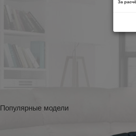
За расч
Популярные модели