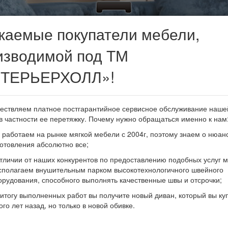
жаемые покупатели мебели,
изводимой под ТМ
Модульные системы
ТЕРЬЕРХОЛЛ»!
ествляем платное постгарантийное сервисное обслуживание наше
в частности ее перетяжку. Почему нужно обращаться именно к нам
 работаем на рынке мягкой мебели с 2004г, поэтому знаем о нюан
Описание модульной системы
готовления абсолютно все;
ебе современные
Обозначение
Описание
отличии от наших конкурентов по предоставлению подобных услуг 
рекрасное решение для
сполагаем внушительным парком высокотехнологичного швейного
в. Используемый механизм
диван прямой с б
орудования, способного выполнять качественные швы и отсрочки;
ть широкое и удобное
Роял 4 ПД 1
трасформации "
 итогу выполненных работ вы получите новый диван, который вы ку
сный дизайн дивана
ОПОРОЙ"
ого лет назад, но только в новой обивке.
ный отдых.
диван прямой с б
Роял 4 ПД 2
трасформации "